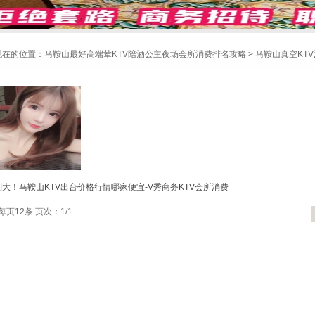
现在的位置：
马鞍山最好高端荤KTV陪酒公主夜场会所消费排名攻略
>
马鞍山真空KT
大！马鞍山KTV出台价格行情哪家便宜-V秀商务KTV会所消费
每页12条 页次：1/1