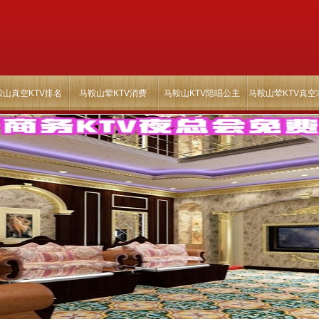
鞍山真空KTV排名
马鞍山荤KTV消费
马鞍山KTV陪唱公主
马鞍山荤KTV真空