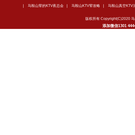
|
马鞍山荤的KTV夜总会
|
马鞍山KTV荤攻略
|
马鞍山真空KTV
版权所有 Copyright(C)
添加微信1301 4