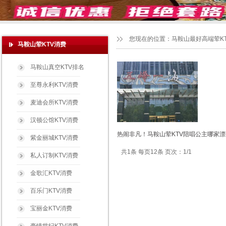
您现在的位置：
马鞍山最好高端荤K
马鞍山荤KTV消费
马鞍山真空KTV排名
至尊永利KTV消费
麦迪会所KTV消费
汉顿公馆KTV消费
热闹非凡！马鞍山荤KTV陪唱公主哪家漂
紫金丽城KTV消费
共1条 每页12条 页次：1/1
私人订制KTV消费
金歌汇KTV消费
百乐门KTV消费
宝丽金KTV消费