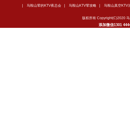
|
马鞍山荤的KTV夜总会
|
马鞍山KTV荤攻略
|
马鞍山真空KTV
版权所有 Copyright(C)
添加微信1301 4