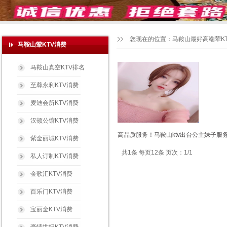
您现在的位置：
马鞍山最好高端荤K
马鞍山荤KTV消费
马鞍山真空KTV排名
至尊永利KTV消费
麦迪会所KTV消费
汉顿公馆KTV消费
高品质服务！马鞍山ktv出台公主妹子服务
紫金丽城KTV消费
共1条 每页12条 页次：1/1
私人订制KTV消费
金歌汇KTV消费
百乐门KTV消费
宝丽金KTV消费